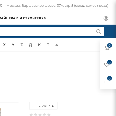
Москва, Варшавское шоссе, 37А, стр.8 (склад самовывоза)
ЗАЙНЕРАМ И СТРОИТЕЛЯМ
X
Y
Z
Д
К
Т
4
0
0
0
СРАВНИТЬ