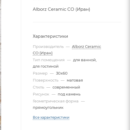
Alborz Ceramic CO (Иран)
Характеристики
Производитель
—
Alborz Ceramic
CO (Иран)
Тип помещения
—
для ванной,
для гостиной
Размер
—
30x60
Поверхность
—
матовая
Стиль
—
современный
Рисунок
—
под камень
Геометрическая форма
—
прямоугольник
Все характеристики