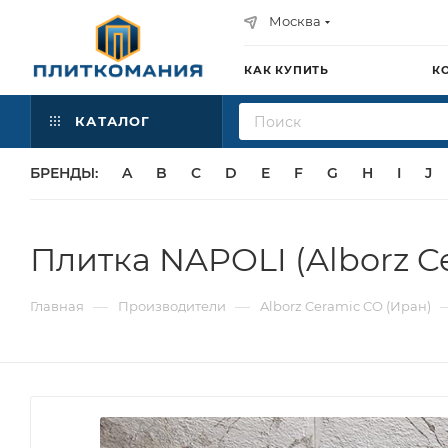
Москва
КАК КУПИТЬ
К
КАТАЛОГ
БРЕНДЫ:
A
B
C
D
E
F
G
H
I
J
Плитка NAPOLI (Alborz C
—
—
Главная
Производители
Alborz Ceramic CO (Иран)