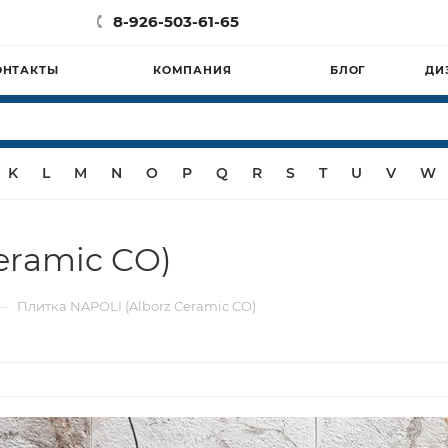
8-926-503-61-65
ОНТАКТЫ
КОМПАНИЯ
БЛОГ
ДИ
K
L
M
N
O
P
Q
R
S
T
U
V
W
eramic CO)
—
Плитка NAPOLI (Alborz Ceramic CO)