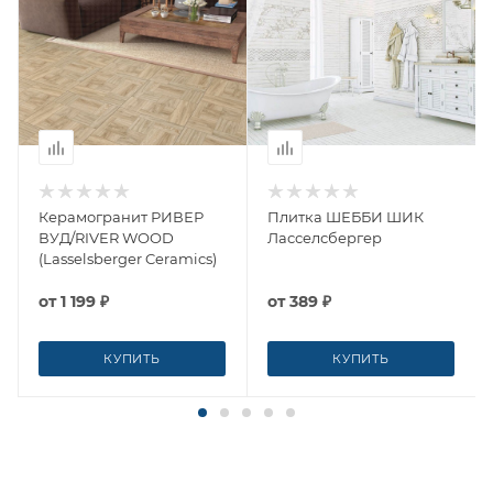
Керамогранит РИВЕР
Плитка ШЕББИ ШИК
ВУД/RIVER WOOD
Ласселсбергер
(Lasselsberger Ceramics)
от
1 199 ₽
от
389 ₽
КУПИТЬ
КУПИТЬ