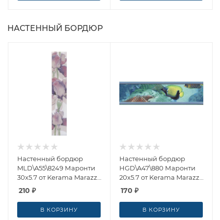
НАСТЕННЫЙ БОРДЮР
Настенный бордюр
Настенный бордюр
MLD\A55\8249 Маронти
HGD\A47\880 Маронти
30x5.7 от Kerama Marazzi
20x5.7 от Kerama Marazzi
(Россия)
(Россия)
210
₽
170
₽
В КОРЗИНУ
В КОРЗИНУ