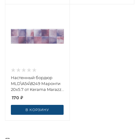
Настенный бордюр
MLD\A54\8249 Маронти
20x5.7 от Kerama Marazzi
(Россия)
170
₽
В КОРЗИНУ