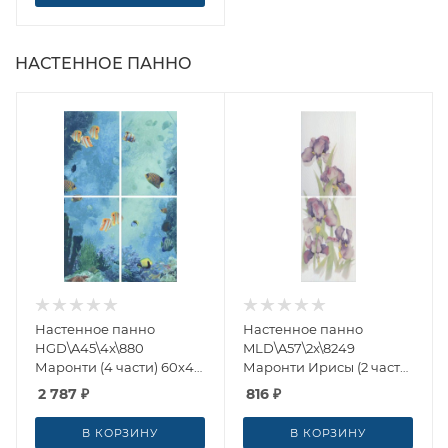
НАСТЕННОЕ ПАННО
Настенное панно
Настенное панно
HGD\A45\4x\880
MLD\A57\2x\8249
Маронти (4 части) 60x40
Маронти Ирисы (2 части)
от Kerama Marazzi
20x60 от Kerama Marazzi
2 787
₽
816
₽
(Россия)
(Россия)
В КОРЗИНУ
В КОРЗИНУ