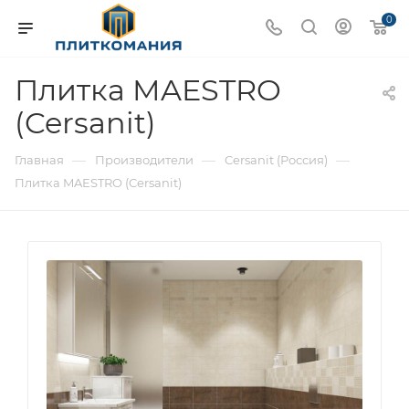
0
Плитка MAESTRO
(Cersanit)
—
—
—
Главная
Производители
Cersanit (Россия)
Плитка MAESTRO (Cersanit)