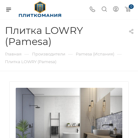
0
Плитка LOWRY
(Pamesa)
—
—
—
Главная
Производители
Pamesa (Испания)
Плитка LOWRY (Pamesa)