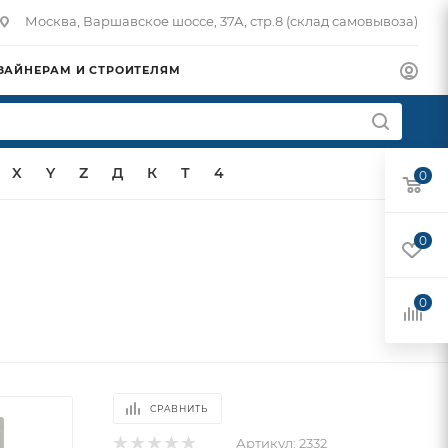
Москва, Варшавское шоссе, 37А, стр.8 (склад самовывоза)
ЗАЙНЕРАМ И СТРОИТЕЛЯМ
X
Y
Z
Д
К
Т
4
0
0
0
СРАВНИТЬ
Артикул:
2332