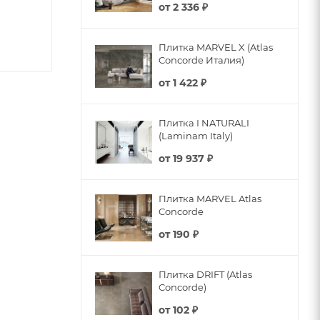
от
2 336 ₽
Плитка MARVEL X (Atlas
Concorde Италия)
от
1 422 ₽
Плитка I NATURALI
(Laminam Italy)
от
19 937 ₽
Плитка MARVEL Atlas
Concorde
от
190 ₽
Плитка DRIFT (Atlas
Concorde)
от
102 ₽