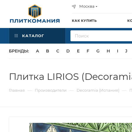
Москва
КАК КУПИТЬ
К
КАТАЛОГ
БРЕНДЫ:
A
B
C
D
E
F
G
H
I
J
Плитка LIRIOS (Decorami
—
—
—
Главная
Производители
Decoramia (Испания)
П