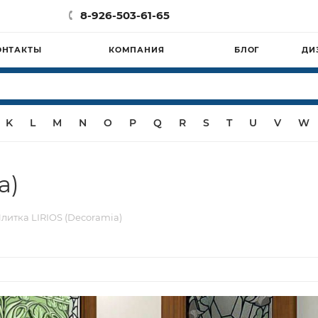
8-926-503-61-65
ОНТАКТЫ
КОМПАНИЯ
БЛОГ
ДИ
K
L
M
N
O
P
Q
R
S
T
U
V
W
a)
литка LIRIOS (Decoramia)