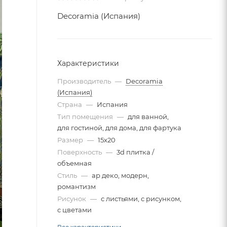
Decoramia (Испания)
Характеристики
Производитель
—
Decoramia
(Испания)
Страна
—
Испания
Тип помещения
—
для ванной,
для гостиной, для дома, для фартука
Размер
—
15x20
Поверхность
—
3d плитка /
объемная
Стиль
—
ар деко, модерн,
романтизм
Рисунок
—
с листьями, с рисунком,
с цветами