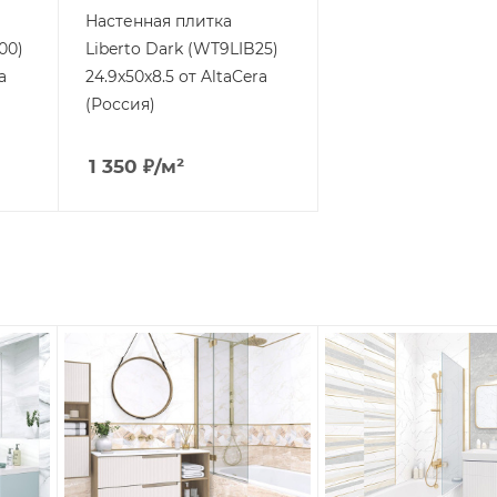
Настенная плитка
00)
Liberto Dark (WT9LIB25)
a
24.9x50x8.5 от AltaCera
(Россия)
1 350
₽
/м²