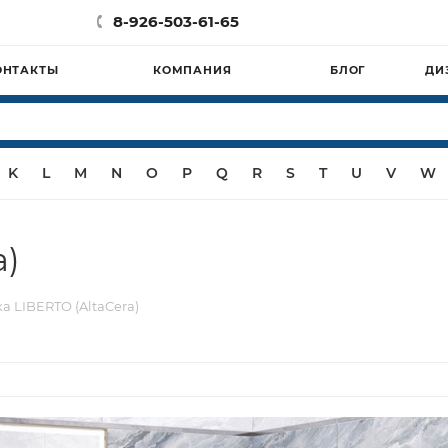
8-926-503-61-65
ОНТАКТЫ
КОМПАНИЯ
БЛОГ
ДИ
K
L
M
N
O
P
Q
R
S
T
U
V
W
a)
а LIBERTO (AltaCera)