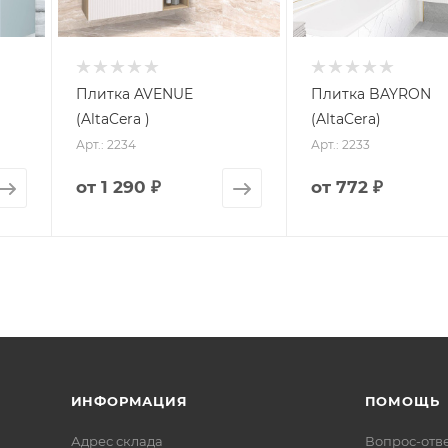
Плитка AVENUE
Плитка BAYRON
(AltaCera )
(AltaCera)
Арт.: 2234
Арт.: 2233
от
1 290 ₽
от
772 ₽
ИНФОРМАЦИЯ
ПОМОЩЬ
Адрес склада
Вопрос-отв