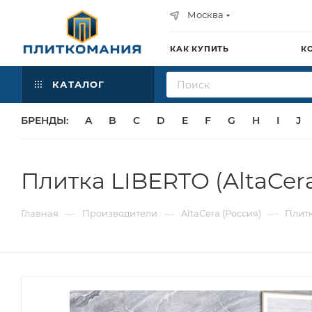
Москва
КАК КУПИТЬ
К
КАТАЛОГ
БРЕНДЫ:
A
B
C
D
E
F
G
H
I
J
Плитка LIBERTO (AltaCer
—
—
—
Главная
Производители
AltaCera (Россия)
Плитк