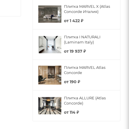
Плитка MARVEL X (Atlas
Concorde Италия)
от
1 422 ₽
Плитка I NATURALI
(Laminam Italy)
от
19 937 ₽
Плитка MARVEL Atlas
Concorde
от
190 ₽
Плитка ALLURE (Atlas
Concorde)
от
114 ₽