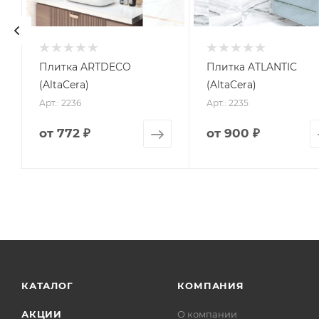
Плитка ARTDECO
Плитка ATLANTIC
(AltaCera)
(AltaCera)
Арт.: 2236
Арт.: 2235
от
772 ₽
от
900 ₽
КАТАЛОГ
КОМПАНИЯ
АКЦИИ
О компании