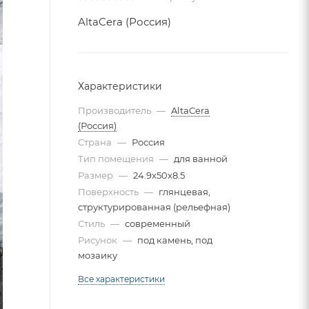
AltaCera (Россия)
Характеристики
Производитель
—
AltaCera
(Россия)
Страна
—
Россия
Тип помещения
—
для ванной
Размер
—
24.9x50x8.5
Поверхность
—
глянцевая,
структурированная (рельефная)
Стиль
—
современный
Рисунок
—
под камень, под
мозаику
Все характеристики