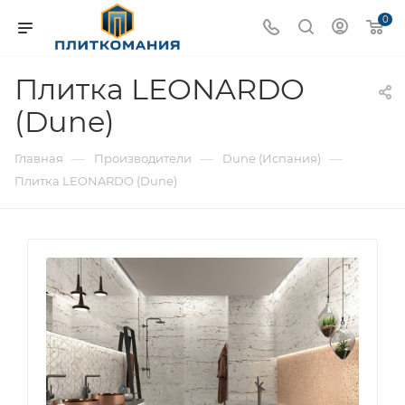
0
Плитка LEONARDO
(Dune)
—
—
—
Главная
Производители
Dune (Испания)
Плитка LEONARDO (Dune)