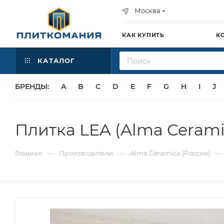
Москва
КАК КУПИТЬ
К
КАТАЛОГ
БРЕНДЫ:
A
B
C
D
E
F
G
H
I
J
Плитка LEA (Alma Cerami
—
—
—
Главная
Производители
Alma Ceramica (Россия)