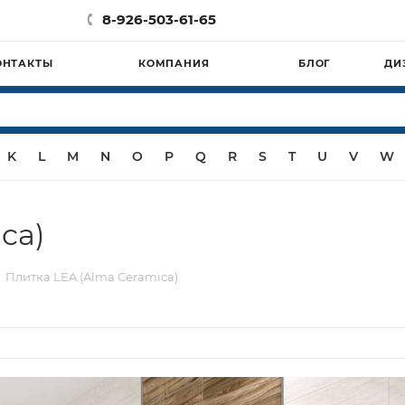
8-926-503-61-65
ОНТАКТЫ
КОМПАНИЯ
БЛОГ
ДИ
K
L
M
N
O
P
Q
R
S
T
U
V
W
ca)
Плитка LEA (Alma Ceramica)