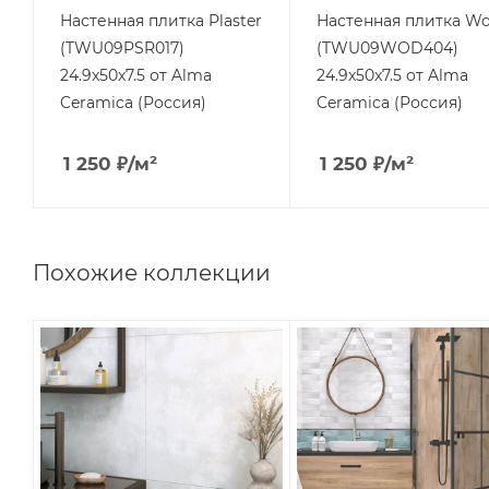
Настенная плитка Plaster
Настенная плитка W
(TWU09PSR017)
(TWU09WOD404)
24.9x50x7.5 от Alma
24.9x50x7.5 от Alma
Ceramica (Россия)
Ceramica (Россия)
1 250
₽
/м²
1 250
₽
/м²
Похожие коллекции