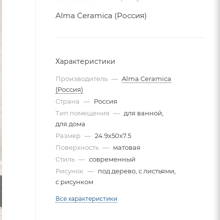
Alma Ceramica (Россия)
Характеристики
Производитель
—
Alma Ceramica
(Россия)
Страна
—
Россия
Тип помещения
—
для ванной,
для дома
Размер
—
24.9x50x7.5
Поверхность
—
матовая
Стиль
—
современный
Рисунок
—
под дерево, с листьями,
с рисунком
Все характеристики