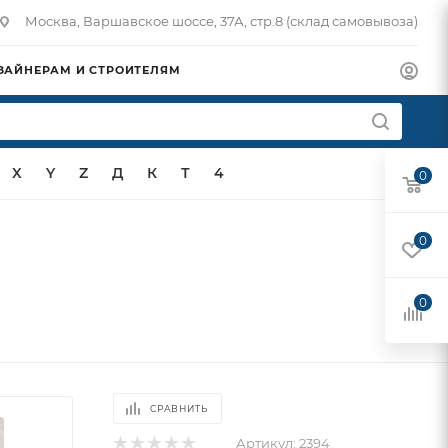
Москва, Варшавское шоссе, 37А, стр.8 (склад самовывоза)
ЗАЙНЕРАМ И СТРОИТЕЛЯМ
X
Y
Z
Д
К
Т
4
0
0
0
СРАВНИТЬ
Артикул:
2394