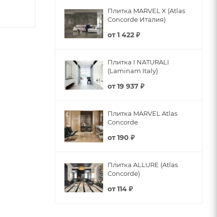
Плитка MARVEL X (Atlas
Concorde Италия)
от
1 422 ₽
Плитка I NATURALI
(Laminam Italy)
от
19 937 ₽
Плитка MARVEL Atlas
Concorde
от
190 ₽
Плитка ALLURE (Atlas
Concorde)
от
114 ₽