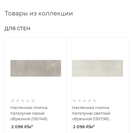
Товары из коллекции
ДЛЯ СТЕН
Настенная плитка
Настенная плитка
Каталунья серый
Каталунья светлый
обрезной (13074R)
обрезной (13073R)
30x89.5 от Kerama
30x89.5 от Kerama
2 096
₽
/м²
2 096
₽
/м²
Marazzi (Россия)
Marazzi (Россия)