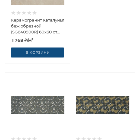
Керамогранит Каталунья
беж обрезной
(SG640900R) 60x60 от
Kerama Marazzi (Россия)
1 768
₽
/м²
В КОРЗИНУ