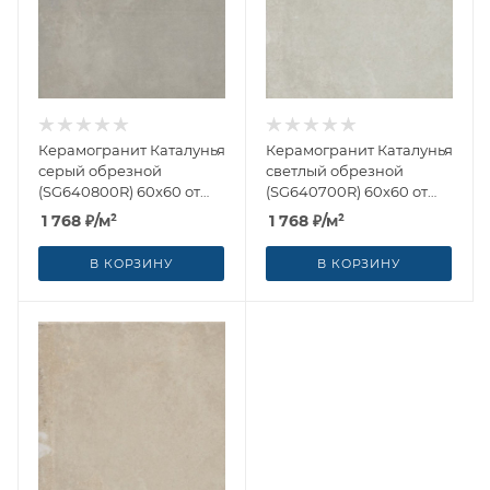
Керамогранит Каталунья
Керамогранит Каталунья
серый обрезной
светлый обрезной
(SG640800R) 60x60 от
(SG640700R) 60x60 от
Kerama Marazzi (Россия)
Kerama Marazzi (Россия)
1 768
₽
/м²
1 768
₽
/м²
В КОРЗИНУ
В КОРЗИНУ