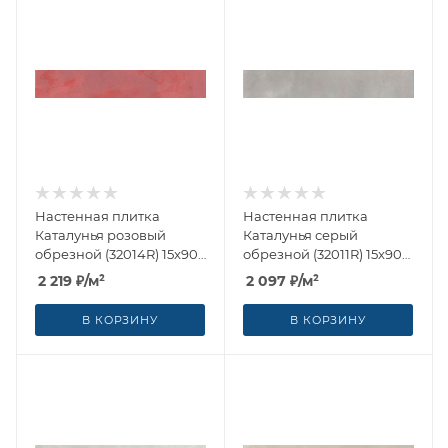
Настенная плитка
Настенная плитка
Каталунья розовый
Каталунья серый
обрезной (32014R) 15x90
обрезной (32011R) 15x90
от Kerama Marazzi
от Kerama Marazzi
2 219
₽
/м²
2 097
₽
/м²
(Россия)
(Россия)
В КОРЗИНУ
В КОРЗИНУ