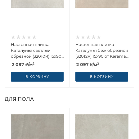
Настенная плитка
Настенная плитка
Каталунья светлый
Каталунья беж обрезной
обрезной (32010R) 15x90
(32012R) 15x90 от Kerama
от Kerama Marazzi
Marazzi (Россия)
2 097
₽
/м²
2 097
₽
/м²
(Россия)
В КОРЗИНУ
В КОРЗИНУ
ДЛЯ ПОЛА