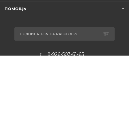
ПОМОЩЬ
ПОДПИСАТЬСЯ НА РАССЫЛКУ
8-926-503-61-65
zakaz@plitkomania.ru
Москва, Варшавское шоссе, 37А,
стр.8 (склад самовывоза)