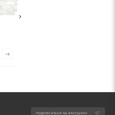
Плитка Monopole
Плитка COCKTA
STUDIO (Monopole)
(Monopole)
Арт.: 3932
от
5 568 ₽
от
300 ₽
ПОДПИСАТЬСЯ НА РАССЫЛКУ