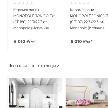
Керамогранит
Керамогранит
MONOPOLE JONICO Еxa
MONOPOLE JONICO T
(СП186) 22.3x22.3 от
(СП187) 22.3x22.3 от
Monopole (Испания)
Monopole (Испания)
6 010
₽
/м²
6 010
₽
/м²
Похожие коллекции