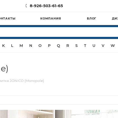
8-926-503-61-65
ОНТАКТЫ
КОМПАНИЯ
БЛОГ
ДИ
K
L
M
N
O
P
Q
R
S
T
U
V
W
e)
итка JONICO (Monopole)