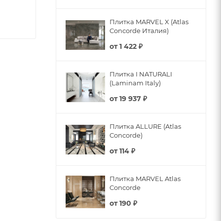
Плитка MARVEL X (Atlas
Concorde Италия)
от
1 422 ₽
Плитка I NATURALI
(Laminam Italy)
от
19 937 ₽
Плитка ALLURE (Atlas
Concorde)
от
114 ₽
Плитка MARVEL Atlas
Concorde
от
190 ₽