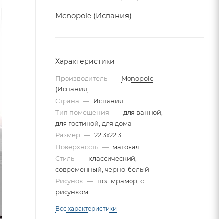
Monopole (Испания)
Характеристики
Производитель
—
Monopole
(Испания)
Страна
—
Испания
Тип помещения
—
для ванной,
для гостиной, для дома
Размер
—
22.3x22.3
Поверхность
—
матовая
Стиль
—
классический,
современный, черно-белый
Рисунок
—
под мрамор, с
рисунком
Все характеристики