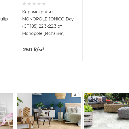
Керамогранит
ulip
MONOPOLE JONICO Day
(СП185) 22.3x22.3 от
Monopole (Испания)
250
₽
/м²