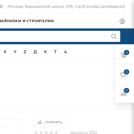
Москва, Варшавское шоссе, 37А, стр.8 (склад самовывоза)
ЗАЙНЕРАМ И СТРОИТЕЛЯМ
X
Y
Z
Д
К
Т
4
0
0
0
СРАВНИТЬ
Артикул:
3132