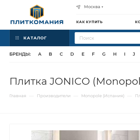
Москва
КАК КУПИТЬ
К
КАТАЛОГ
БРЕНДЫ:
A
B
C
D
E
F
G
H
I
J
Плитка JONICO (Monopol
—
—
—
Главная
Производители
Monopole (Испания)
Пл