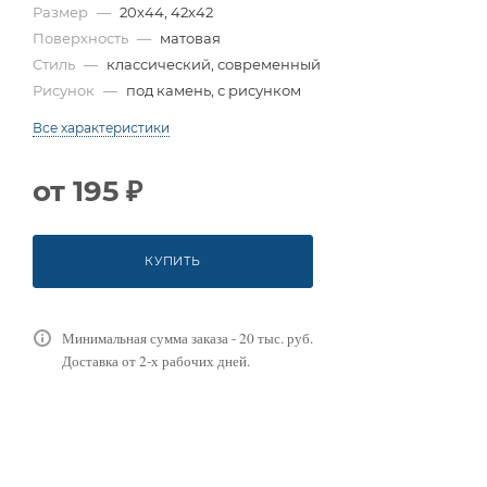
Размер
—
20x44, 42x42
Поверхность
—
матовая
Стиль
—
классический, современный
Рисунок
—
под камень, с рисунком
Все характеристики
от
195 ₽
КУПИТЬ
Минимальная сумма заказа - 20 тыс. руб.
Доставка от 2-х рабочих дней.