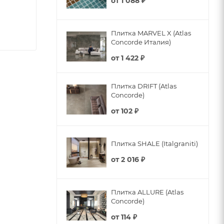
от
1 088 ₽
Плитка MARVEL X (Atlas
Concorde Италия)
от
1 422 ₽
Плитка DRIFT (Atlas
Concorde)
от
102 ₽
Плитка SHALE (Italgraniti)
от
2 016 ₽
Плитка ALLURE (Atlas
Concorde)
от
114 ₽