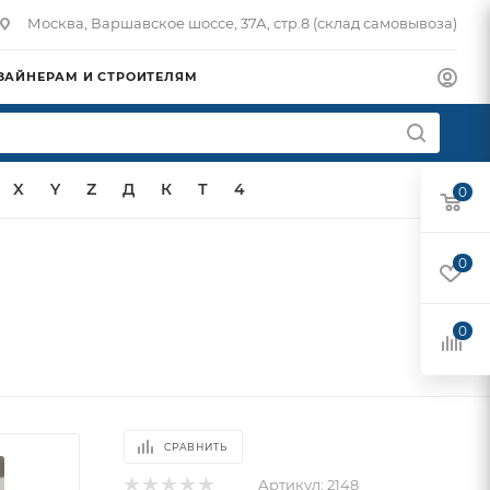
Москва, Варшавское шоссе, 37А, стр.8 (склад самовывоза)
ЗАЙНЕРАМ И СТРОИТЕЛЯМ
X
Y
Z
Д
К
Т
4
0
0
0
СРАВНИТЬ
Артикул:
2148