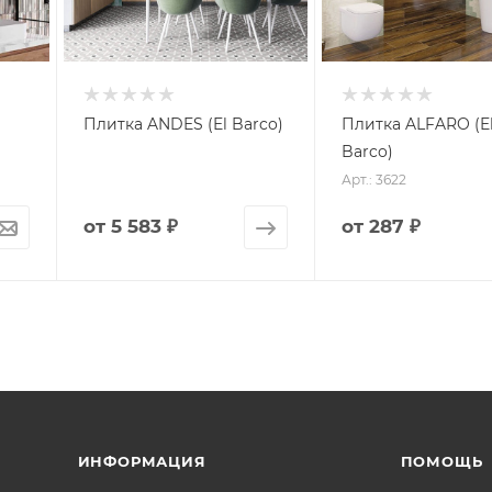
Плитка ANDES (El Barco)
Плитка ALFARO (E
Barco)
Арт.: 3622
от
5 583 ₽
от
287 ₽
ИНФОРМАЦИЯ
ПОМОЩЬ