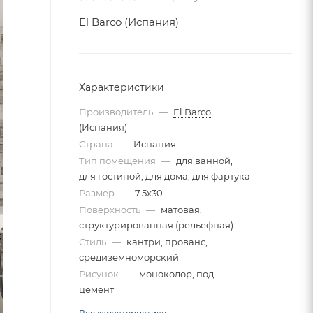
El Barco (Испания)
Характеристики
Производитель
—
El Barco
(Испания)
Страна
—
Испания
Тип помещения
—
для ванной,
для гостиной, для дома, для фартука
Размер
—
7.5x30
Поверхность
—
матовая,
структурированная (рельефная)
Стиль
—
кантри, прованс,
средиземноморский
Рисунок
—
моноколор, под
цемент