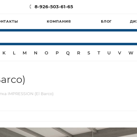
8-926-503-61-65
ОНТАКТЫ
КОМПАНИЯ
БЛОГ
ДИ
K
L
M
N
O
P
Q
R
S
T
U
V
W
arco)
тка IMPRESSION (El Barco)