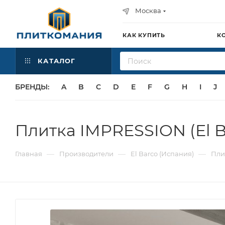
Москва
КАК КУПИТЬ
К
КАТАЛОГ
БРЕНДЫ:
A
B
C
D
E
F
G
H
I
J
Плитка IMPRESSION (El B
—
—
—
Главная
Производители
El Barco (Испания)
Пли