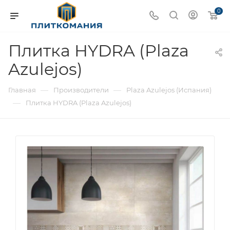
0
Плитка HYDRA (Plaza
Azulejos)
—
—
Главная
Производители
Plaza Azulejos (Испания)
—
Плитка HYDRA (Plaza Azulejos)