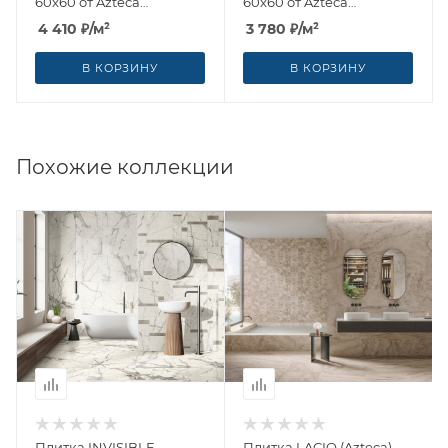
60x60 от Azteca
60x60 от Azteca
(Испания)
(Испания)
4 410
₽
/м²
3 780
₽
/м²
В КОРЗИНУ
В КОРЗИНУ
Похожие коллекции
Плитка INVISIBLE
Плитка LACIO (Azteca)