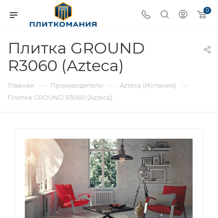
0
Плитка GROUND
R3060 (Azteca)
—
—
—
Главная
Производители
Azteca (Испания)
Плитка GROUND R3060 (Azteca)