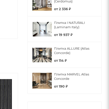
(Cerdomus)
от
2 336 ₽
Плитка I NATURALI
(Laminam Italy)
от
19 937 ₽
Плитка ALLURE (Atlas
Concorde)
от
114 ₽
Плитка MARVEL Atlas
Concorde
от
190 ₽