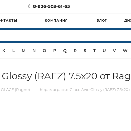
8-926-503-61-65
ОНТАКТЫ
КОМПАНИЯ
БЛОГ
ДИ
K
L
M
N
O
P
Q
R
S
T
U
V
W
Glossy (RAEZ) 7.5x20 от Ra
—
 GLACE (Ragno)
Керамогранит Glace Avio Glossy (RAEZ) 7.5x20 