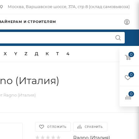
Москва, Варшавское шоссе, 37А, стр.8 (склад самовывоза)
ЗАЙНЕРАМ И СТРОИТЕЛЯМ
X
Y
Z
Д
К
Т
4
0
0
gno (Италия)
0
от Ragno (Италия)
ОТЛОЖИТЬ
СРАВНИТЬ
Ragno (Италия)