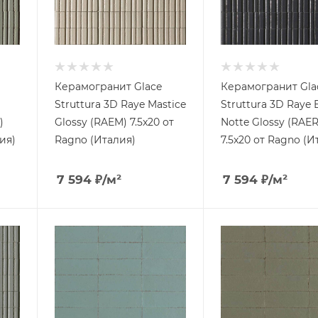
Керамогранит Glace
Керамогранит Gla
Struttura 3D Raye Mastice
Struttura 3D Raye 
)
Glossy (RAEM) 7.5x20 от
Notte Glossy (RAER
ия)
Ragno (Италия)
7.5x20 от Ragno (И
7 594
₽
/м²
7 594
₽
/м²