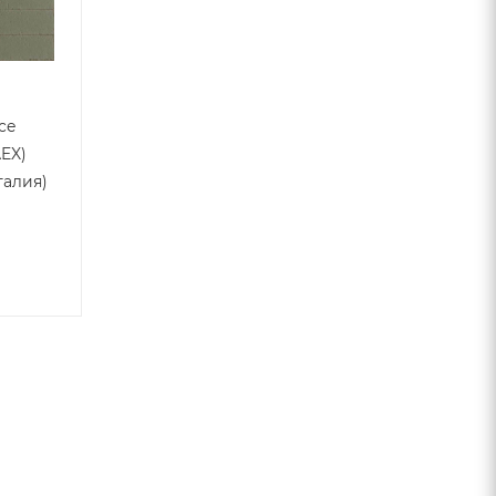
ce
AEX)
талия)