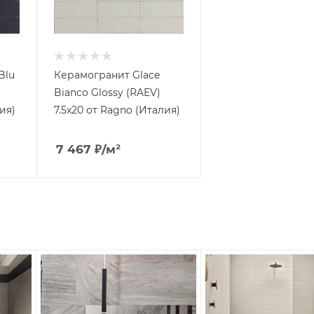
Blu
Керамогранит Glace
Bianco Glossy (RAEV)
ия)
7.5x20 от Ragno (Италия)
7 467
₽
/м²