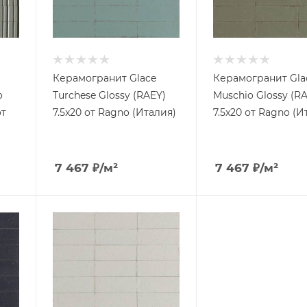
Керамогранит Glace
Керамогранит Gla
o
Turchese Glossy (RAEY)
Muschio Glossy (R
от
7.5x20 от Ragno (Италия)
7.5x20 от Ragno (И
7 467
₽
/м²
7 467
₽
/м²