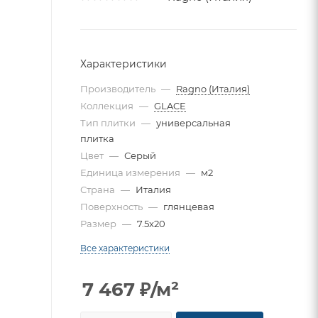
Характеристики
Производитель
—
Ragno (Италия)
Коллекция
—
GLACE
Тип плитки
—
универсальная
плитка
Цвет
—
Серый
Единица измерения
—
м2
Страна
—
Италия
Поверхность
—
глянцевая
Размер
—
7.5x20
Все характеристики
7 467
₽
/м²