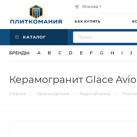
Москва
КАК КУПИТЬ
К
КАТАЛОГ
БРЕНДЫ:
A
B
C
D
E
F
G
H
I
J
Керамогранит Glace Avio 
—
—
—
Главная
Производители
Ragno (Италия)
Плитка