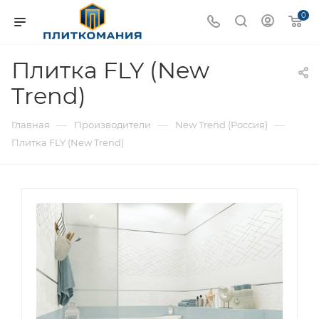
0
Плитка FLY (New
Trend)
—
—
—
Главная
Производители
New Trend (Россия)
Плитка FLY (New Trend)