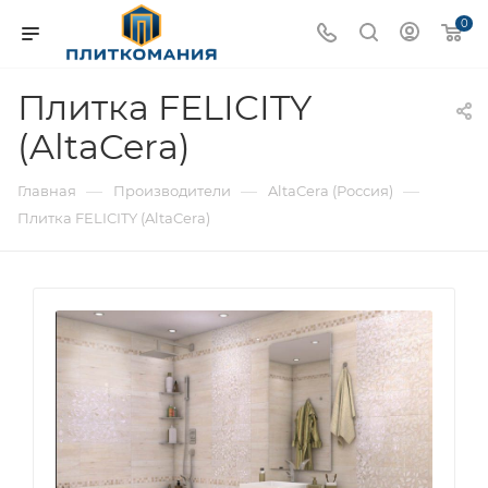
0
Плитка FELICITY
(AltaCera)
—
—
—
Главная
Производители
AltaCera (Россия)
Плитка FELICITY (AltaCera)