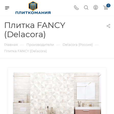
0
Плитка FANCY
(Delacora)
—
—
—
Главная
Производители
Delacora (Россия)
Плитка FANCY (Delacora)