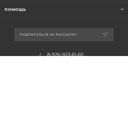
ПОМОЩЬ
ПОДПИСАТЬСЯ НА РАССЫЛКУ
8-926-503-61-65
zakaz@plitkomania.ru
Москва, Варшавское шоссе, 37А,
стр.8 (склад самовывоза)