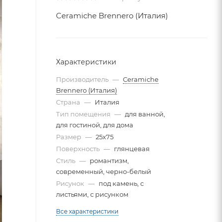
Ceramiche Brennero (Италия)
Характеристики
Производитель
—
Ceramiche
Brennero (Италия)
Страна
—
Италия
Тип помещения
—
для ванной,
для гостиной, для дома
Размер
—
25x75
Поверхность
—
глянцевая
Стиль
—
романтизм,
современный, черно-белый
Рисунок
—
под камень, с
листьями, с рисунком
Все характеристики