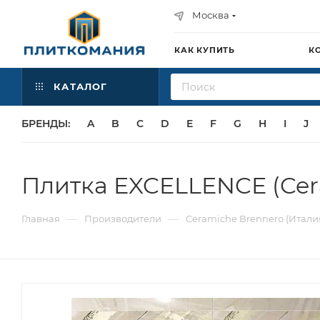
Москва
КАК КУПИТЬ
К
КАТАЛОГ
БРЕНДЫ:
A
B
C
D
E
F
G
H
I
J
Плитка EXCELLENCE (Cer
—
—
Главная
Производители
Ceramiche Brennero (Итали