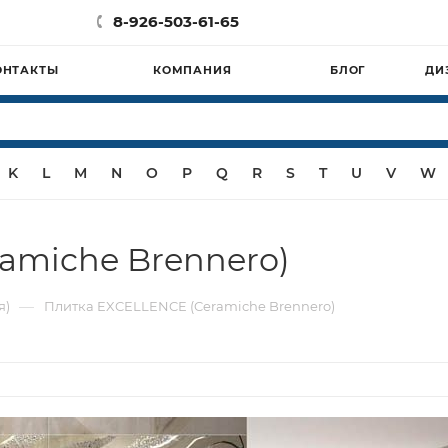
8-926-503-61-65
ОНТАКТЫ
КОМПАНИЯ
БЛОГ
ДИ
K
L
M
N
O
P
Q
R
S
T
U
V
W
amiche Brennero)
—
я)
Плитка EXCELLENCE (Ceramiche Brennero)