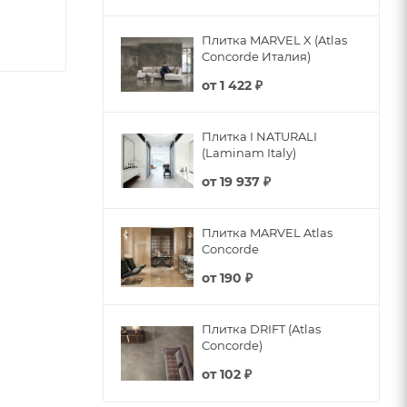
Плитка MARVEL X (Atlas
Concorde Италия)
от
1 422 ₽
Плитка I NATURALI
(Laminam Italy)
от
19 937 ₽
Плитка MARVEL Atlas
Concorde
от
190 ₽
Плитка DRIFT (Atlas
Concorde)
от
102 ₽