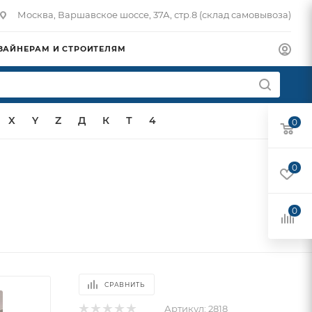
Москва, Варшавское шоссе, 37А, стр.8 (склад самовывоза)
ЗАЙНЕРАМ И СТРОИТЕЛЯМ
X
Y
Z
Д
К
Т
4
0
0
0
СРАВНИТЬ
Артикул:
2818