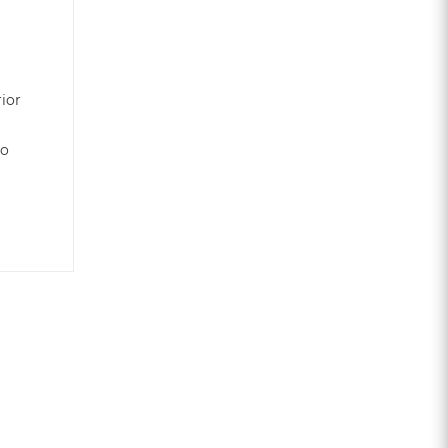
ior
ro