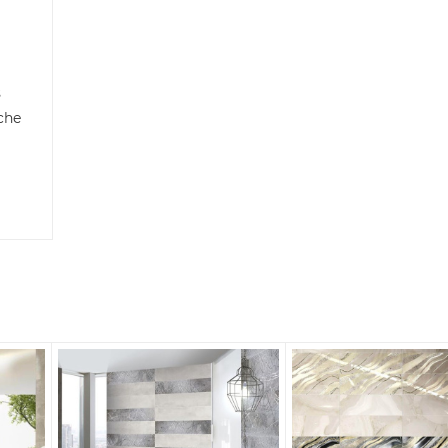
s
che