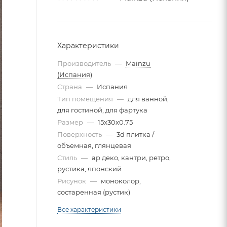
Характеристики
Производитель
—
Mainzu
(Испания)
Страна
—
Испания
Тип помещения
—
для ванной,
для гостиной, для фартука
Размер
—
15x30x0.75
Поверхность
—
3d плитка /
объемная, глянцевая
Стиль
—
ар деко, кантри, ретро,
рустика, японский
Рисунок
—
моноколор,
состаренная (рустик)
Все характеристики