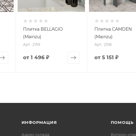
Плитка BELLAGIO
Плитка CAMDEN
(Mainzu)
(Mainzu)
Арт.: 2159
Арт.: 2158
от
1 496 ₽
от
5 151 ₽
ИНФОРМАЦИЯ
ПОМОЩЬ
Адрес склада
Вопрос-отв