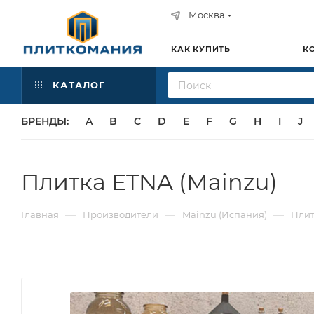
Москва
КАК КУПИТЬ
К
КАТАЛОГ
БРЕНДЫ:
A
B
C
D
E
F
G
H
I
J
Плитка ETNA (Mainzu)
—
—
—
Главная
Производители
Mainzu (Испания)
Плит