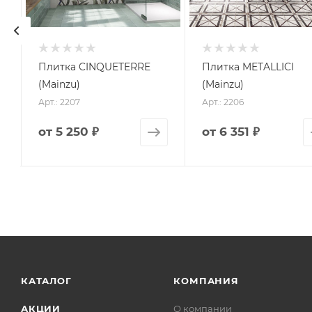
Плитка CINQUETERRE
Плитка METALLICI
(Mainzu)
(Mainzu)
Арт.: 2207
Арт.: 2206
от
5 250 ₽
от
6 351 ₽
КАТАЛОГ
КОМПАНИЯ
АКЦИИ
О компании