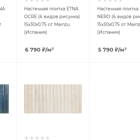
NA
Настенная плитка ETNA
Настенная плитка
OCRE (6 видов рисунка)
NERO (6 видов ри
т
15x30x0.75 от Mainzu
15x30x0.75 от Main
(Испания)
(Испания)
6 790
₽
/м²
5 790
₽
/м²