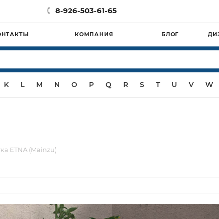
8-926-503-61-65
ОНТАКТЫ
КОМПАНИЯ
БЛОГ
ДИ
K
L
M
N
O
P
Q
R
S
T
U
V
W
ка ETNA (Mainzu)