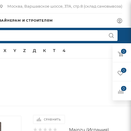
Москва, Варшавское шоссе, 37А, стр.8 (склад самовывоза)
ЗАЙНЕРАМ И СТРОИТЕЛЯМ
X
Y
Z
Д
К
Т
4
0
0
0
СРАВНИТЬ
Mainzu (Испания)