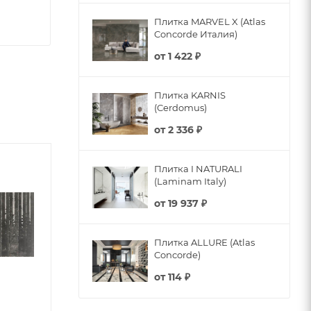
Плитка MARVEL X (Atlas
Concorde Италия)
от
1 422 ₽
Плитка KARNIS
(Cerdomus)
от
2 336 ₽
Плитка I NATURALI
(Laminam Italy)
от
19 937 ₽
Плитка ALLURE (Atlas
Concorde)
от
114 ₽