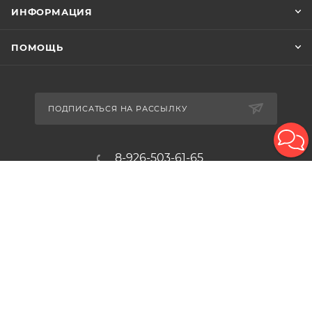
ИНФОРМАЦИЯ
ПОМОЩЬ
ПОДПИСАТЬСЯ НА РАССЫЛКУ
8-926-503-61-65
zakaz@plitkomania.ru
Москва, Варшавское шоссе, 37А,
стр.8 (склад самовывоза)