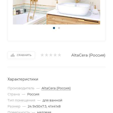
AltaCera (Россия)
СРАВНИТЬ
Характеристики
Производитель
—
AltaCera (Россия)
Страна
—
Россия
Тип помещения
—
для ванной
Размер
—
24.9x50x7.5, 41x41x8
Поверхность
—
матовая