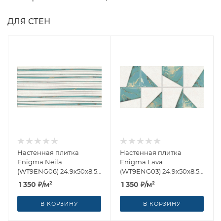
ДЛЯ СТЕН
Настенная плитка
Настенная плитка
Enigma Neila
Enigma Lava
(WT9ENG06) 24.9x50x8.5
(WT9ENG03) 24.9x50x8.5
от AltaCera (Россия)
от AltaCera (Россия)
1 350
₽
/м²
1 350
₽
/м²
В КОРЗИНУ
В КОРЗИНУ