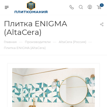
0
Плитка ENIGMA
(AltaCera)
—
—
—
Главная
Производители
AltaCera (Россия)
Плитка ENIGMA (AltaCera)