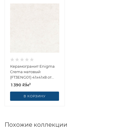
Керамогранит Enigma
Crema матовый
(FT3ENG01) 41x41x8 от
AltaCera (Россия)
1 390
₽
/м²
В КОРЗИНУ
Похожие коллекции