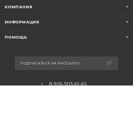
КОМПАНИЯ
ИНФОРМАЦИЯ
ПОМОЩЬ
ПОДПИСАТЬСЯ НА РАССЫЛКУ
8-926-503-61-65
zakaz@plitkomania.ru
Москва, Варшавское шоссе, 37А,
стр.8 (склад самовывоза)