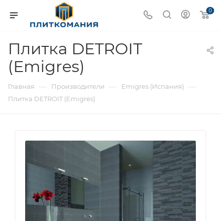
0
Плитка DETROIT
(Emigres)
—
—
—
Главная
Производители
Emigres (Испания)
Плитка DETROIT (Emigres)