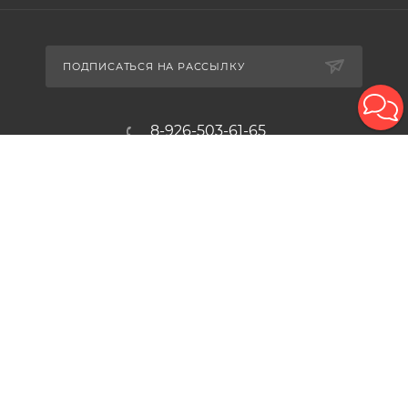
ПОДПИСАТЬСЯ НА РАССЫЛКУ
8-926-503-61-65
zakaz@plitkomania.ru
Москва, Варшавское шоссе, 37А,
стр.8 (склад самовывоза)