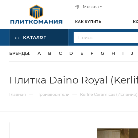
Москва
КАК КУПИТЬ
К
КАТАЛОГ
БРЕНДЫ:
A
B
C
D
E
F
G
H
I
J
Плитка Daino Royal (Kerli
—
—
Главная
Производители
Kerlife Ceramicas (Испания)