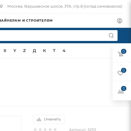
Москва, Варшавское шоссе, 37А, стр.8 (склад самовывоза)
ЗАЙНЕРАМ И СТРОИТЕЛЯМ
X
Y
Z
Д
К
Т
4
0
0
0
СРАВНИТЬ
Артикул:
3293