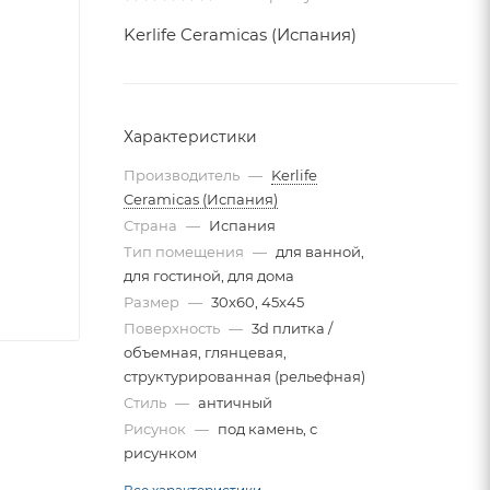
Kerlife Ceramicas (Испания)
Характеристики
Производитель
—
Kerlife
Ceramicas (Испания)
Страна
—
Испания
Тип помещения
—
для ванной,
для гостиной, для дома
Размер
—
30x60, 45x45
Поверхность
—
3d плитка /
объемная, глянцевая,
структурированная (рельефная)
Стиль
—
античный
Рисунок
—
под камень, с
рисунком