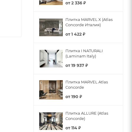
от
2 336 ₽
Плитка MARVEL X (Atlas
Concorde Италия)
от
1 422 ₽
Плитка I NATURALI
(Laminam Italy)
от
19 937 ₽
Плитка MARVEL Atlas
Concorde
от
190 ₽
Плитка ALLURE (Atlas
Concorde)
от
114 ₽