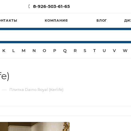
8-926-503-61-65
ОНТАКТЫ
КОМПАНИЯ
БЛОГ
ДИ
K
L
M
N
O
P
Q
R
S
T
U
V
W
fe)
—
Плитка Daino Royal (Kerlife)