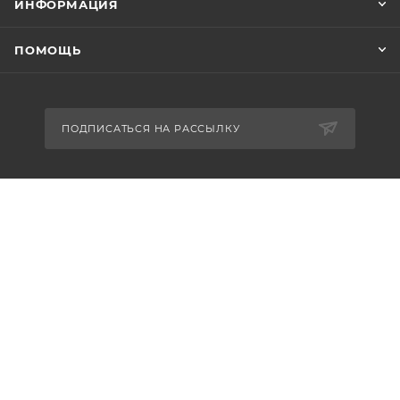
ИНФОРМАЦИЯ
ПОМОЩЬ
ПОДПИСАТЬСЯ НА РАССЫЛКУ
8-926-503-61-65
zakaz@plitkomania.ru
Москва, Варшавское шоссе, 37А,
стр.8 (склад самовывоза)