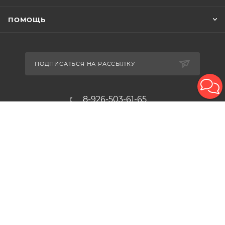
ПОМОЩЬ
ПОДПИСАТЬСЯ НА РАССЫЛКУ
8-926-503-61-65
zakaz@plitkomania.ru
Москва, Варшавское шоссе, 37А,
стр.8 (склад самовывоза)