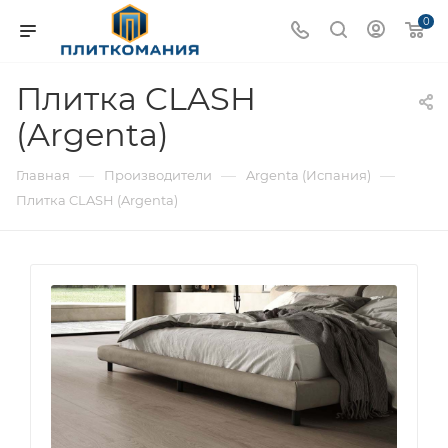
0
Плитка CLASH
(Argenta)
—
—
—
Главная
Производители
Argenta (Испания)
Плитка CLASH (Argenta)