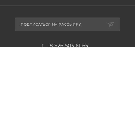
ПОДПИСАТЬСЯ НА РАССЫЛКУ
8-926-503-61-65
zakaz@plitkomania.ru
Москва, Варшавское шоссе, 37А,
стр.8 (склад самовывоза)