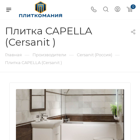
0
Плитка CAPELLA
(Cersanit )
—
—
—
Главная
Производители
Cersanit (Россия)
Плитка CAPELLA (Cersanit )