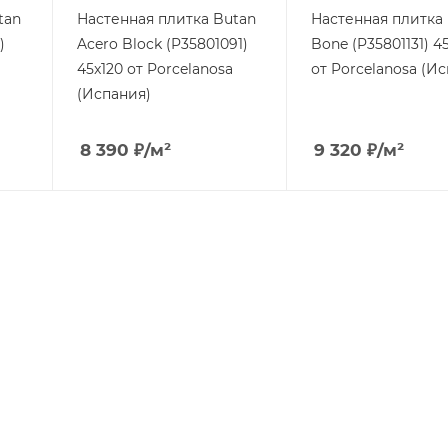
tan
Настенная плитка Butan
Настенная плитка
)
Acero Block (P35801091)
Bone (P35801131) 4
45x120 от Porcelanosa
от Porcelanosa (И
(Испания)
8 390
₽
/м²
9 320
₽
/м²