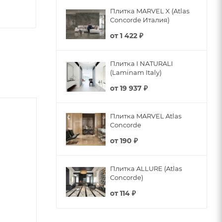
Плитка MARVEL X (Atlas
Concorde Италия)
от
1 422 ₽
Плитка I NATURALI
(Laminam Italy)
от
19 937 ₽
Плитка MARVEL Atlas
Concorde
от
190 ₽
Плитка ALLURE (Atlas
Concorde)
от
114 ₽