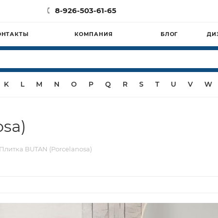
8-926-503-61-65
ОНТАКТЫ
КОМПАНИЯ
БЛОГ
ДИ
K
L
M
N
O
P
Q
R
S
T
U
V
W
sa)
Плитка BUTAN (Porcelanosa)