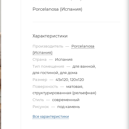
Porcelanosa (Испания)
Характеристики
Производитель
—
Porcelanosa
(Испания)
Страна
—
Испания
Тип помещения
—
для ванной,
для гостиной, для дома
Размер
—
45x120, 120x120
Поверхность
—
матовая,
структурированная (рельефная)
Стиль
—
современный
Рисунок
—
под камень
Все характеристики