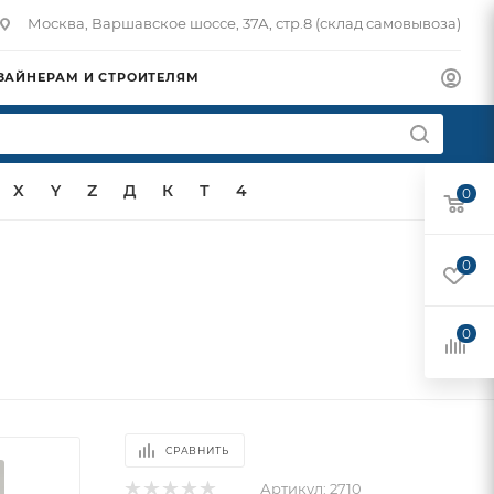
Москва, Варшавское шоссе, 37А, стр.8 (склад самовывоза)
ЗАЙНЕРАМ И СТРОИТЕЛЯМ
X
Y
Z
Д
К
Т
4
0
0
0
СРАВНИТЬ
Артикул:
2710