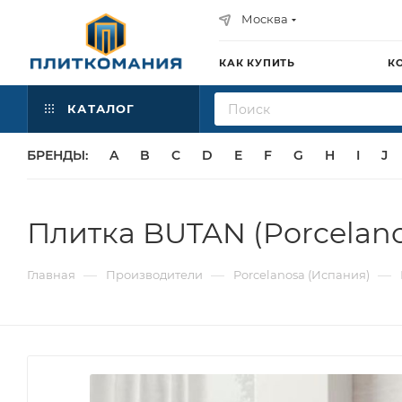
Москва
КАК КУПИТЬ
К
КАТАЛОГ
БРЕНДЫ:
A
B
C
D
E
F
G
H
I
J
Плитка BUTAN (Porcelano
—
—
—
Главная
Производители
Porcelanosa (Испания)