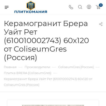
0
Керамогранит Брера
Уайт Рет
(610010002743) 60x120
от ColiseumGres
(Россия)
—
—
—
Главная
Производители
ColiseumGres (Россия)
—
Плитка BRERA (ColiseumGres)
Керамогранит Брера Уайт Рет (610010002743) 60x120 от
ColiseumGres (Россия)