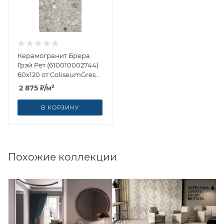
Керамогранит Брера
Грэй Рет (610010002744)
60x120 от ColiseumGres
(Россия)
2 875
₽
/м²
В КОРЗИНУ
Похожие коллекции