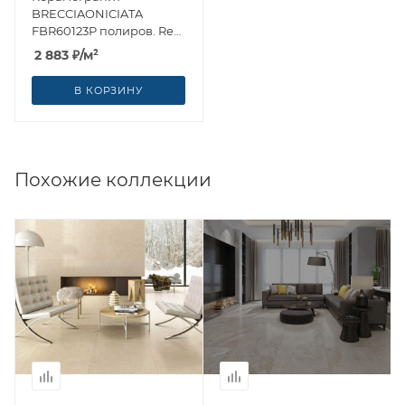
BRECCIAONICIATA
FBR60123P полиров. Rect
60x120 от Enping Jingye
2 883
₽
/м²
Ceramic (Китай)
В КОРЗИНУ
Похожие коллекции