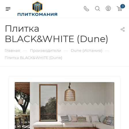
0
Плитка
BLACK&WHITE (Dune)
—
—
—
Главная
Производители
Dune (Испания)
Плитка BLACK&WHITE (Dune)