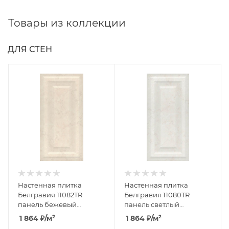
Товары из коллекции
ДЛЯ СТЕН
Настенная плитка
Настенная плитка
Белгравия 11082TR
Белгравия 11080TR
панель бежевый
панель светлый
обрезной (10,5мм) 30x60
обрезной (10,5мм) 30x60
1 864
₽
/м²
1 864
₽
/м²
от Kerama Marazzi
от Kerama Marazzi