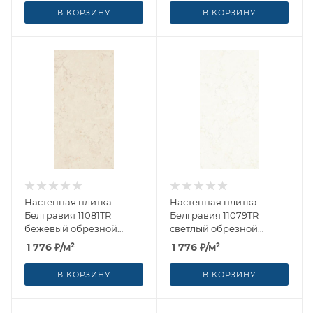
(Россия)
(Россия)
В КОРЗИНУ
В КОРЗИНУ
Настенная плитка
Настенная плитка
Белгравия 11081TR
Белгравия 11079TR
бежевый обрезной
светлый обрезной
(10,5мм) 30x60 от Kerama
(10,5мм) 30x60 от Kerama
1 776
₽
/м²
1 776
₽
/м²
Marazzi (Россия)
Marazzi (Россия)
В КОРЗИНУ
В КОРЗИНУ