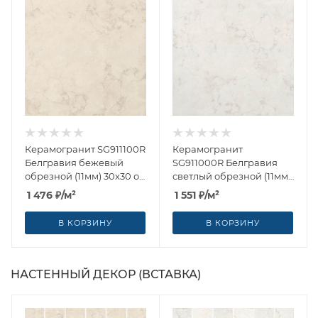
Керамогранит SG911100R
Керамогранит
Белгравия бежевый
SG911000R Белгравия
обрезной (11мм) 30x30 от
светлый обрезной (11мм)
Kerama Marazzi (Россия)
30x30 от Kerama Marazzi
1 476
₽
/м²
1 551
₽
/м²
(Россия)
В КОРЗИНУ
В КОРЗИНУ
НАСТЕННЫЙ ДЕКОР (ВСТАВКА)