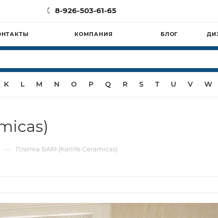
8-926-503-61-65
ОНТАКТЫ
КОМПАНИЯ
БЛОГ
ДИ
K
L
M
N
O
P
Q
R
S
T
U
V
W
micas)
—
Плитка BARI (Kerlife Ceramicas)