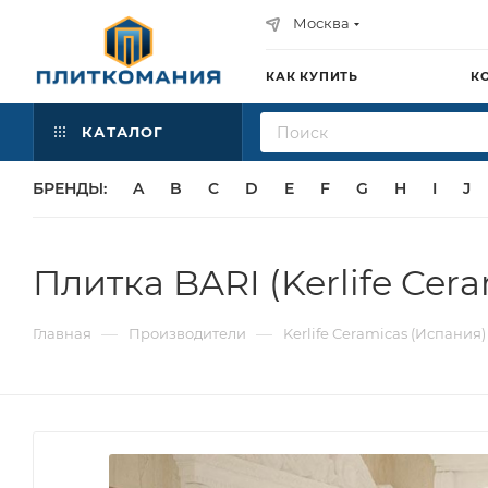
Москва
КАК КУПИТЬ
К
КАТАЛОГ
БРЕНДЫ:
A
B
C
D
E
F
G
H
I
J
Плитка BARI (Kerlife Cera
—
—
Главная
Производители
Kerlife Ceramicas (Испания)