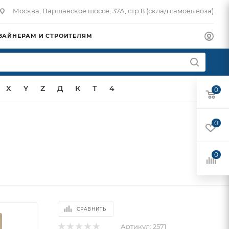
Москва, Варшавское шоссе, 37А, стр.8 (склад самовывоза)
ЗАЙНЕРАМ И СТРОИТЕЛЯМ
X
Y
Z
Д
К
Т
4
0
0
0
СРАВНИТЬ
Артикул:
2571