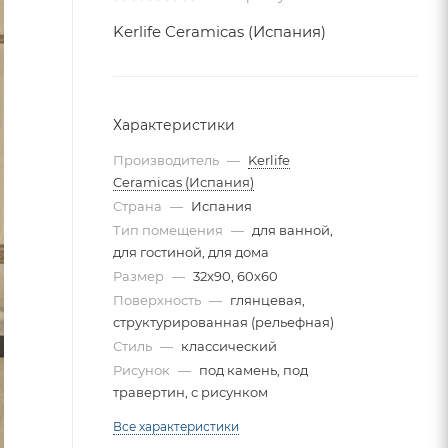
Kerlife Ceramicas (Испания)
Характеристики
Производитель
—
Kerlife
Ceramicas (Испания)
Страна
—
Испания
Тип помещения
—
для ванной,
для гостиной, для дома
Размер
—
32x90, 60x60
Поверхность
—
глянцевая,
структурированная (рельефная)
Стиль
—
классический
Рисунок
—
под камень, под
травертин, с рисунком
Все характеристики