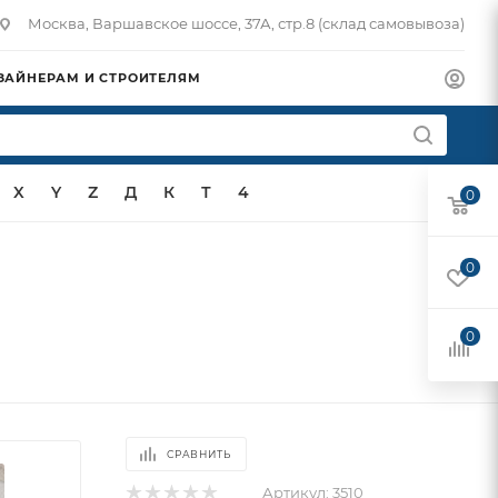
Москва, Варшавское шоссе, 37А, стр.8 (склад самовывоза)
ЗАЙНЕРАМ И СТРОИТЕЛЯМ
X
Y
Z
Д
К
Т
4
0
0
0
СРАВНИТЬ
Артикул:
3510