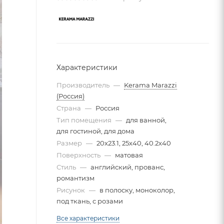
Характеристики
Производитель
—
Kerama Marazzi
(Россия)
Страна
—
Россия
Тип помещения
—
для ванной,
для гостиной, для дома
Размер
—
20x23.1, 25x40, 40.2x40
Поверхность
—
матовая
Стиль
—
английский, прованс,
романтизм
Рисунок
—
в полоску, моноколор,
под ткань, с розами
Все характеристики