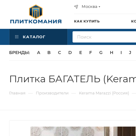
Москва
КАК КУПИТЬ
К
КАТАЛОГ
БРЕНДЫ:
A
B
C
D
E
F
G
H
I
J
Плитка БАГАТЕЛЬ (Keram
—
—
Главная
Производители
Kerama Marazzi (Россия)