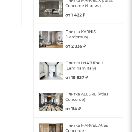
Плитка MARVEL X (Atlas
Concorde Италия)
от
1 422 ₽
Плитка KARNIS
(Cerdomus)
от
2 336 ₽
Плитка I NATURALI
(Laminam Italy)
от
19 937 ₽
Плитка ALLURE (Atlas
Concorde)
от
114 ₽
Плитка MARVEL Atlas
Concorde