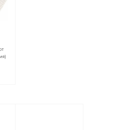
от
ия)