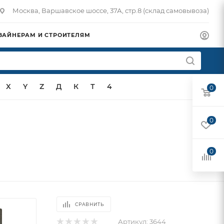
Москва, Варшавское шоссе, 37А, стр.8 (склад самовывоза)
ЗАЙНЕРАМ И СТРОИТЕЛЯМ
X
Y
Z
Д
К
Т
4
0
0
0
СРАВНИТЬ
Артикул:
3644