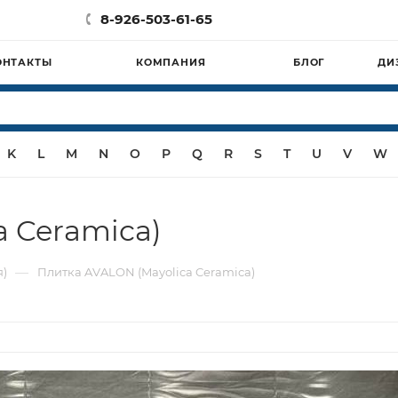
8-926-503-61-65
ОНТАКТЫ
КОМПАНИЯ
БЛОГ
ДИ
K
L
M
N
O
P
Q
R
S
T
U
V
W
a Ceramica)
—
я)
Плитка AVALON (Mayolica Ceramica)