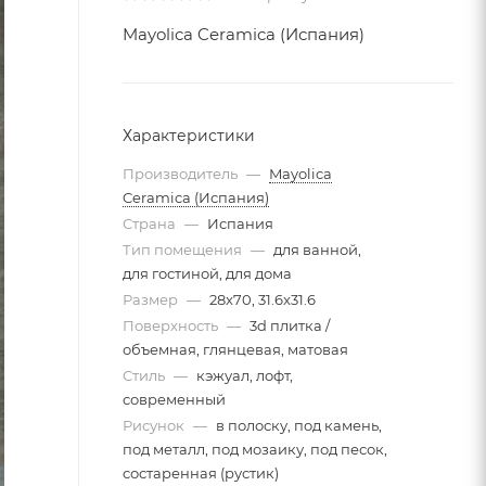
Mayolica Ceramica (Испания)
Характеристики
Производитель
—
Mayolica
Ceramica (Испания)
Страна
—
Испания
Тип помещения
—
для ванной,
для гостиной, для дома
Размер
—
28x70, 31.6x31.6
Поверхность
—
3d плитка /
объемная, глянцевая, матовая
Стиль
—
кэжуал, лофт,
современный
Рисунок
—
в полоску, под камень,
под металл, под мозаику, под песок,
состаренная (рустик)