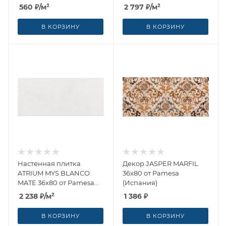
(Испания)
(Испания)
560
₽
/м²
2 797
₽
/м²
В КОРЗИНУ
В КОРЗИНУ
Настенная плитка
Декор JASPER MARFIL
ATRIUM MYS BLANCO
36x80 от Pamesa
MATE 36x80 от Pamesa
(Испания)
(Испания)
2 238
₽
/м²
1 386
₽
В КОРЗИНУ
В КОРЗИНУ