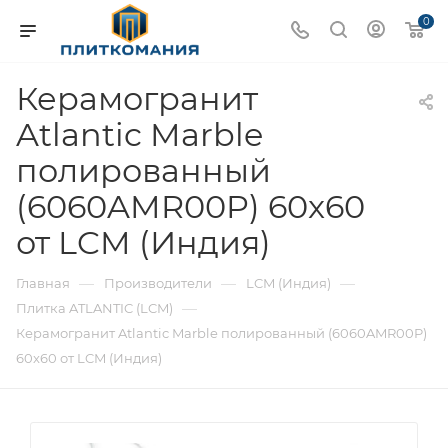
0
Керамогранит
Atlantic Marble
полированный
(6060AMR00P) 60x60
от LCM (Индия)
—
—
—
Главная
Производители
LCM (Индия)
—
Плитка ATLANTIC (LCM)
Керамогранит Atlantic Marble полированный (6060AMR00P)
60x60 от LCM (Индия)