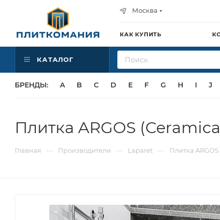
Москва
КАК КУПИТЬ
К
КАТАЛОГ
БРЕНДЫ:
A
B
C
D
E
F
G
H
I
J
Плитка ARGOS (Ceramica 
—
—
—
Главная
Производители
Laparet
Плитка ARGOS (