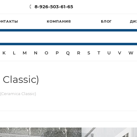
8-926-503-61-65
ОНТАКТЫ
КОМПАНИЯ
БЛОГ
ДИ
K
L
M
N
O
P
Q
R
S
T
U
V
W
Classic)
Ceramica Classic)