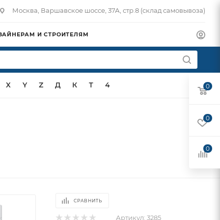
Москва, Варшавское шоссе, 37А, стр.8 (склад самовывоза)
ЗАЙНЕРАМ И СТРОИТЕЛЯМ
X
Y
Z
Д
К
Т
4
0
0
0
СРАВНИТЬ
Артикул:
3285