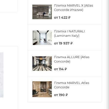
Плитка MARVEL X (Atlas
Concorde Италия)
от
1 422 ₽
Плитка I NATURALI
(Laminam Italy)
от
19 937 ₽
Плитка ALLURE (Atlas
Concorde)
от
114 ₽
Плитка MARVEL Atlas
Concorde
от
190 ₽