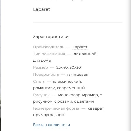
Laparet
Характеристики
Производитель
—
Laparet
Тип помещения
—
для ванной,
для дома
Размер
—
25x40, 30x30
Поверхность
—
глянцевая
Стиль
—
классический,
романтизм, современный
Рисунок
—
моноколор, мрамор, с
рисунком, с розами, с цветами
Геометрическая форма
—
квадрат,
прямоугольник
Все характеристики