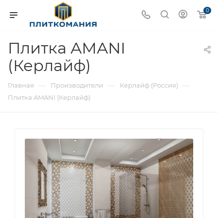
0
Плитка AMANI
(Керлайф)
—
—
—
Главная
Производители
Керлайф (Россия)
Плитка AMANI (Керлайф)