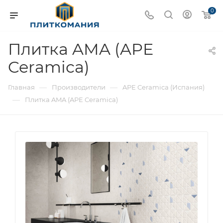
0
Плитка AMA (APE
Ceramica)
—
—
Главная
Производители
APE Ceramica (Испания)
—
Плитка AMA (APE Ceramica)