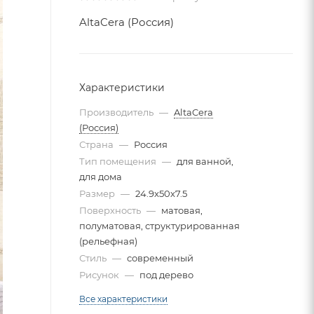
AltaCera (Россия)
Характеристики
Производитель
—
AltaCera
(Россия)
Страна
—
Россия
Тип помещения
—
для ванной,
для дома
Размер
—
24.9x50x7.5
Поверхность
—
матовая,
полуматовая, структурированная
(рельефная)
Стиль
—
современный
Рисунок
—
под дерево
Все характеристики