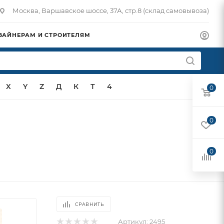
Москва, Варшавское шоссе, 37А, стр.8 (склад самовывоза)
ЗАЙНЕРАМ И СТРОИТЕЛЯМ
X
Y
Z
Д
К
Т
4
0
0
0
СРАВНИТЬ
Артикул:
2495