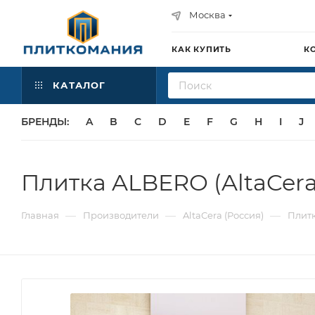
Москва
КАК КУПИТЬ
К
КАТАЛОГ
БРЕНДЫ:
A
B
C
D
E
F
G
H
I
J
Плитка ALBERO (AltaCera
—
—
—
Главная
Производители
AltaCera (Россия)
Плитк