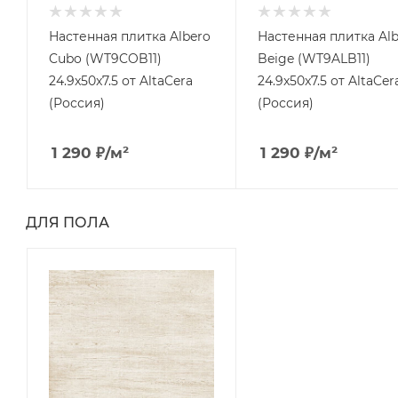
Настенная плитка Albero
Настенная плитка Al
Cubo (WT9COB11)
Beige (WT9ALB11)
24.9x50x7.5 от AltaCera
24.9x50x7.5 от AltaCer
(Россия)
(Россия)
1 290
₽
/м²
1 290
₽
/м²
ДЛЯ ПОЛА