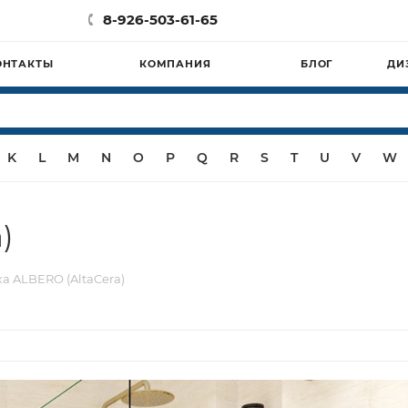
8-926-503-61-65
ОНТАКТЫ
КОМПАНИЯ
БЛОГ
ДИ
K
L
M
N
O
P
Q
R
S
T
U
V
W
)
а ALBERO (AltaCera)