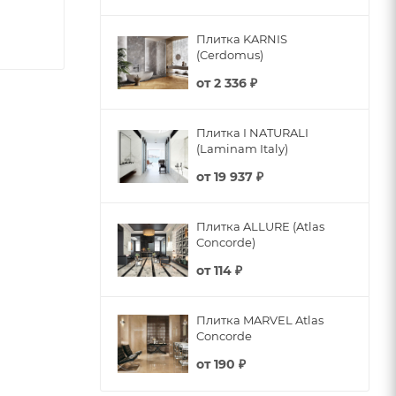
Плитка KARNIS
(Cerdomus)
от
2 336 ₽
Плитка I NATURALI
(Laminam Italy)
от
19 937 ₽
Плитка ALLURE (Atlas
Concorde)
от
114 ₽
Плитка MARVEL Atlas
Concorde
от
190 ₽