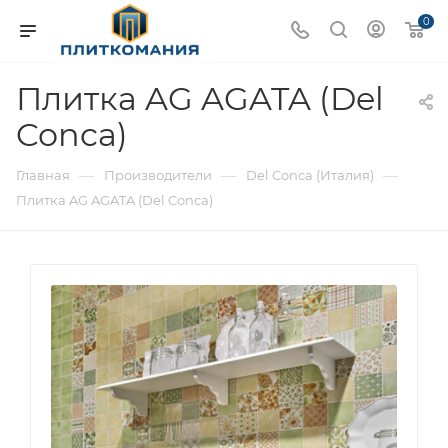
0
Плитка AG AGATA (Del
Conca)
—
—
—
Главная
Производители
Del Conca (Италия)
Плитка AG AGATA (Del Conca)