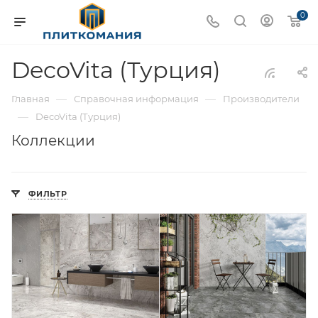
0
DecoVita (Турция)
—
—
Главная
Справочная информация
Производители
—
DecoVita (Турция)
Коллекции
ФИЛЬТР