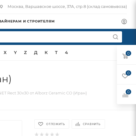
Москва, Варшавское шоссе, 37А, стр.8 (склад самовывоза)
ЗАЙНЕРАМ И СТРОИТЕЛЯМ
X
Y
Z
Д
К
Т
4
0
0
ан)
0
T Rect 30x30 от Alborz Ceramic CO (Иран)
ОТЛОЖИТЬ
СРАВНИТЬ