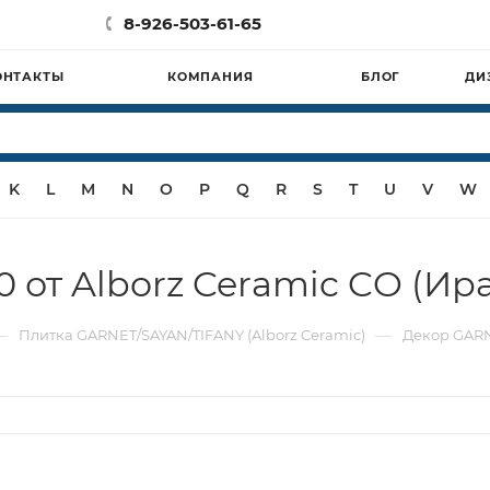
8-926-503-61-65
ОНТАКТЫ
КОМПАНИЯ
БЛОГ
ДИ
K
L
M
N
O
P
Q
R
S
T
U
V
W
 от Alborz Ceramic CO (Ир
—
—
Плитка GARNET/SAYAN/TIFANY (Alborz Ceramic)
Декор GARNE