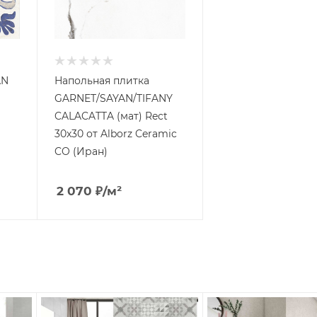
AN
Напольная плитка
GARNET/SAYAN/TIFANY
CALACATTA (мат) Rect
30x30 от Alborz Ceramic
CO (Иран)
2 070
₽
/м²