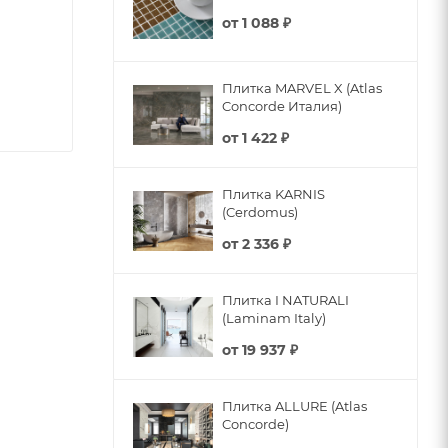
от
1 088 ₽
Плитка MARVEL X (Atlas
Concorde Италия)
от
1 422 ₽
Плитка KARNIS
(Cerdomus)
от
2 336 ₽
Плитка I NATURALI
(Laminam Italy)
от
19 937 ₽
Плитка ALLURE (Atlas
Concorde)