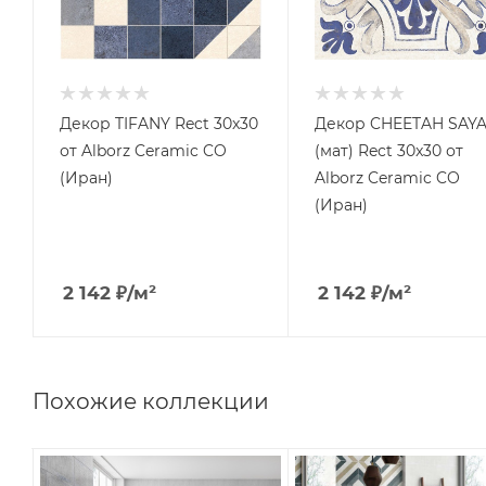
Декор TIFANY Rect 30x30
Декор CHEETAH SAY
от Alborz Ceramic CO
(мат) Rect 30x30 от
(Иран)
Alborz Ceramic CO
(Иран)
2 142
₽
/м²
2 142
₽
/м²
Похожие коллекции