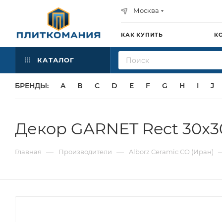
Москва
КАК КУПИТЬ
К
КАТАЛОГ
БРЕНДЫ:
A
B
C
D
E
F
G
H
I
J
Декор GARNET Rect 30x30
—
—
Главная
Производители
Alborz Ceramic CO (Иран)