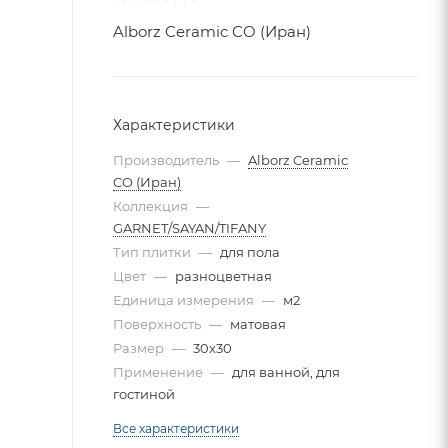
Alborz Ceramic CO (Иран)
Характеристики
Производитель
—
Alborz Ceramic
CO (Иран)
Коллекция
—
GARNET/SAYAN/TIFANY
Тип плитки
—
для пола
Цвет
—
разноцветная
Единица измерения
—
м2
Поверхность
—
матовая
Размер
—
30x30
Применение
—
для ванной, для
гостиной
Все характеристики